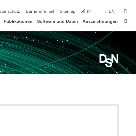
suc
atenschutz
Barrierefreiheit
Sitemap
EN
KIT
Star
Publikationen
Software und Daten
Auszeichnungen